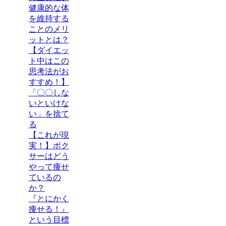
健康的な体
を維持する
ことのメリ
ットとは？
【ダイエッ
ト中はこの
思考法がお
すすめ！】
「〇〇しな
いといけな
い」を捨て
る
【これが現
実！】ボク
サーはどう
やって痩せ
ているの
か？
『とにかく
痩せる！』
という目標