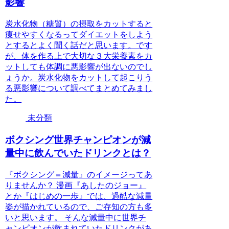
影響
炭水化物（糖質）の摂取をカットすると
痩せやすくなるってダイエットをしよう
とするとよく聞く話だと思います。です
が、体を作る上で大切な３大栄養素をカ
ットしても体調に悪影響が出ないのでし
ょうか。炭水化物をカットして起こりう
る悪影響について調べてまとめてみまし
た。
未分類
ボクシング世界チャンピオンが減
量中に飲んでいたドリンクとは？
『ボクシング＝減量』のイメージってあ
りませんか？ 漫画『あしたのジョー』
とか『はじめの一歩』では、過酷な減量
姿が描かれているので、ご存知の方も多
いと思います。 そんな減量中に世界チ
ャンピオンが飲まれていたドリンクがあ