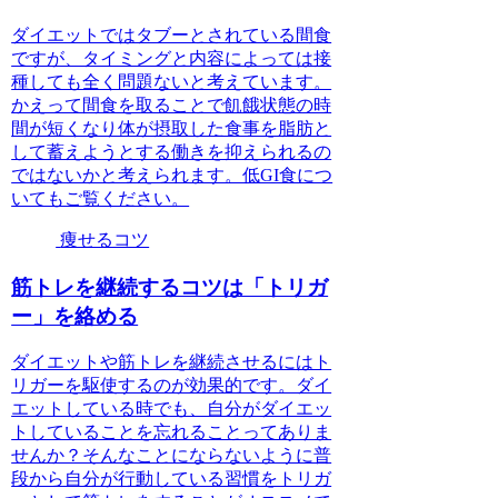
ダイエットではタブーとされている間食
ですが、タイミングと内容によっては接
種しても全く問題ないと考えています。
かえって間食を取ることで飢餓状態の時
間が短くなり体が摂取した食事を脂肪と
して蓄えようとする働きを抑えられるの
ではないかと考えられます。低GI食につ
いてもご覧ください。
痩せるコツ
筋トレを継続するコツは「トリガ
ー」を絡める
ダイエットや筋トレを継続させるにはト
リガーを駆使するのが効果的です。ダイ
エットしている時でも、自分がダイエッ
トしていることを忘れることってありま
せんか？そんなことにならないように普
段から自分が行動している習慣をトリガ