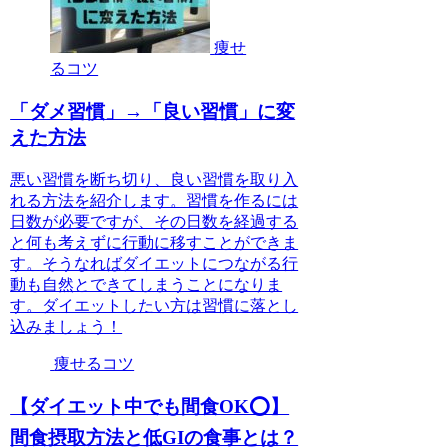
痩せ
るコツ
「ダメ習慣」→「良い習慣」に変
えた方法
悪い習慣を断ち切り、良い習慣を取り入
れる方法を紹介します。習慣を作るには
日数が必要ですが、その日数を経過する
と何も考えずに行動に移すことができま
す。そうなればダイエットにつながる行
動も自然とできてしまうことになりま
す。ダイエットしたい方は習慣に落とし
込みましょう！
痩せるコツ
【ダイエット中でも間食OK⭕️】
間食摂取方法と低GIの食事とは？