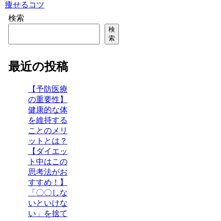
痩せるコツ
検索
検
索
最近の投稿
【予防医療
の重要性】
健康的な体
を維持する
ことのメリ
ットとは？
【ダイエッ
ト中はこの
思考法がお
すすめ！】
「〇〇しな
いといけな
い」を捨て