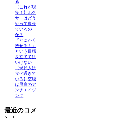
る
【これが現
実！】ボク
サーはどう
やって痩せ
ているの
か？
『とにかく
痩せる！』
という目標
を立てては
いけない
【現代人は
食べ過ぎて
いる】空腹
は最高のア
ンチエイジ
ング
最近のコメ