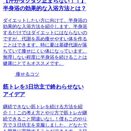
【汗がダクダク止まらない！！】
半身浴の効果的な入浴方法とは？
ダイエットしたい方に向けて、半身浴の
効果的な入浴方法を紹介します。半身浴
するだけではダイエットにはならないの
ですが、代謝を高め痩せやすい体を作る
ことはできます。特に夏は基礎代謝が落
ちていて痩せにくい体になっています。
無理しない程度に半身浴を続けることは
健康にとてもオススメです。
痩せるコツ
筋トレを3日坊主で終わらせない
アイデア
継続できない筋トレを続ける方法を紹
介！！この考え方とやり方で筋トレが継
続できること間違いなし！僕もこのやり
方で３日坊主を克服しました。どなたで