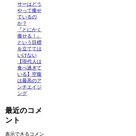
サーはどう
やって痩せ
ているの
か？
『とにかく
痩せる！』
という目標
を立てては
いけない
【現代人は
食べ過ぎて
いる】空腹
は最高のア
ンチエイジ
ング
最近のコメ
ント
表示できるコメン