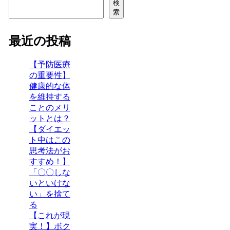
検
索
最近の投稿
【予防医療
の重要性】
健康的な体
を維持する
ことのメリ
ットとは？
【ダイエッ
ト中はこの
思考法がお
すすめ！】
「〇〇しな
いといけな
い」を捨て
る
【これが現
実！】ボク