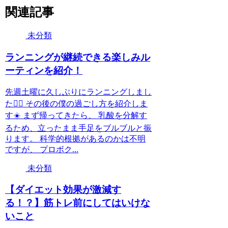
関連記事
未分類
ランニングが継続できる楽しみル
ーティンを紹介！
先週土曜に久しぶりにランニングしまし
た🏃‍♂️ その後の僕の過ごし方を紹介しま
す☀️ まず帰ってきたら、 乳酸を分解す
るため、立ったまま手足をブルブルと振
ります。 科学的根拠があるのかは不明
ですが、 プロボク...
未分類
【ダイエット効果が激減す
る！？】筋トレ前にしてはいけな
いこと