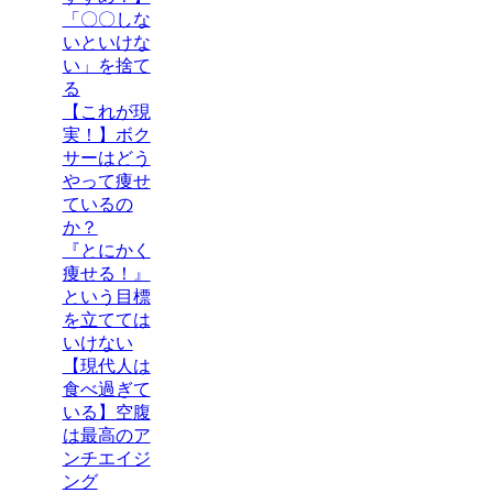
「〇〇しな
いといけな
い」を捨て
る
【これが現
実！】ボク
サーはどう
やって痩せ
ているの
か？
『とにかく
痩せる！』
という目標
を立てては
いけない
【現代人は
食べ過ぎて
いる】空腹
は最高のア
ンチエイジ
ング