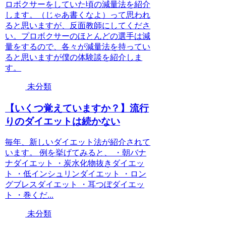
ロボクサーをしていた頃の減量法を紹介
します。（じゃあ書くなよ）って思われ
ると思いますが、反面教師にしてくださ
い。プロボクサーのほとんどの選手は減
量をするので、各々が減量法を持ってい
ると思いますが僕の体験談を紹介しま
す。
未分類
【いくつ覚えていますか？】流行
りのダイエットは続かない
毎年、新しいダイエット法が紹介されて
います。 例を挙げてみると、 ・朝バナ
ナダイエット ・炭水化物抜きダイエッ
ト ・低インシュリンダイエット ・ロン
グブレスダイエット ・耳つぼダイエッ
ト ・巻くだ...
未分類