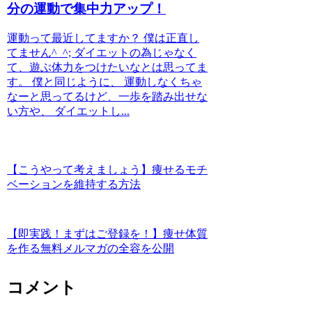
分の運動で集中力アップ！
運動って最近してますか？ 僕は正直し
てません^_^; ダイエットの為じゃなく
て、遊ぶ体力をつけたいなとは思ってま
す。 僕と同じように、 運動しなくちゃ
なーと思ってるけど、一歩を踏み出せな
い方や、 ダイエットし...
【こうやって考えましょう】痩せるモチ
ベーションを維持する方法
【即実践！まずはご登録を！】痩せ体質
を作る無料メルマガの全容を公開
コメント