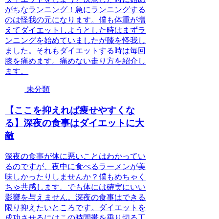
がちなランニング！急にランニングする
のは怪我の元になります。僕も体重が増
えてダイエットしようとした時はまずラ
ンニングを始めていましたが膝を怪我し
ました。それもダイエットする時は毎回
膝を痛めます。痛めない走り方を紹介し
ます。
未分類
【ここを抑えれば痩せやすくな
る】深夜の食事はダイエットに大
敵
深夜の食事が体に悪いことはわかってい
るのですが、夜中に食べるラーメンが美
味しかったりしませんか？僕もめちゃく
ちゃ共感します。でも体には確実にいい
影響を与えません。深夜の食事はできる
限り抑えたいところです。ダイエットを
成功させるにはこの時間帯を乗り切る工