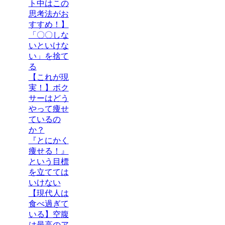
ト中はこの
思考法がお
すすめ！】
「〇〇しな
いといけな
い」を捨て
る
【これが現
実！】ボク
サーはどう
やって痩せ
ているの
か？
『とにかく
痩せる！』
という目標
を立てては
いけない
【現代人は
食べ過ぎて
いる】空腹
は最高のア