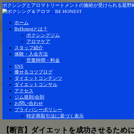
ボクシングとアロマトリートメントの施術が受けられる菰野
ホーム
BeHonestとは？
ボクシングジム
アロマケア
スタッフ紹介
体験・入会方法
営業時間・料金
SNS
痩せるコツブログ
ダイエットコンテンツ
ダイエットコンサル
アクセス
ジム規則/会則
お問い合わせ
プライバシーポリシー
特定商取引法に基づく表示
【断言】ダイエットを成功させるために