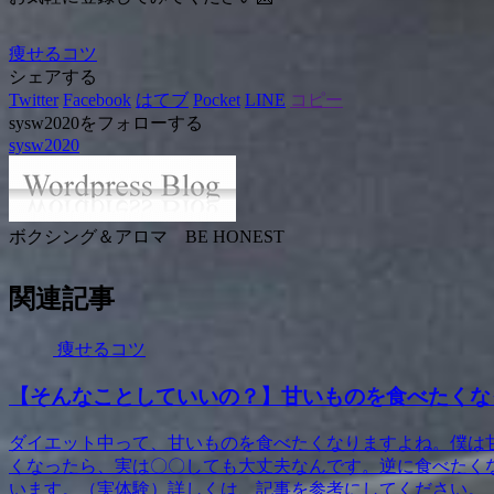
痩せるコツ
シェアする
Twitter
Facebook
はてブ
Pocket
LINE
コピー
sysw2020をフォローする
sysw2020
ボクシング＆アロマ BE HONEST
関連記事
痩せるコツ
【そんなことしていいの？】甘いものを食べたくな
ダイエット中って、甘いものを食べたくなりますよね。僕は
くなったら、実は〇〇しても大丈夫なんです。逆に食べたく
います。（実体験）詳しくは、記事を参考にしてください。