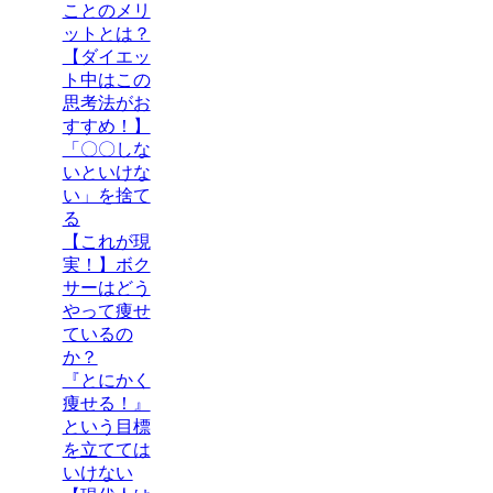
ことのメリ
ットとは？
【ダイエッ
ト中はこの
思考法がお
すすめ！】
「〇〇しな
いといけな
い」を捨て
る
【これが現
実！】ボク
サーはどう
やって痩せ
ているの
か？
『とにかく
痩せる！』
という目標
を立てては
いけない