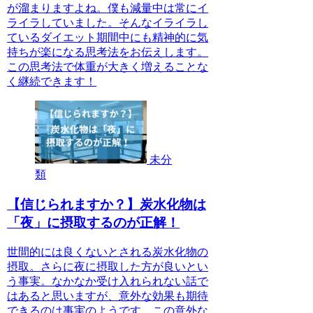
が溜まりますよね。僕も減量中は常にイ
ライラしていました。そんなイライラし
ているダイエット期間中にも精神的に気
持ちが楽になる思考法をお伝えします。
この思考法で体重が大きく増えることな
く継続できます！
未分
類
【信じられますか？】炭水化物は
「夜」に摂取するのが正解！
世間的には良くないとされる炭水化物の
摂取。さらに夜に摂取した方が良いとい
う事実。なかなか受け入れられない話で
はあると思いますが、意外な効果も期待
できるのは事実のようです。この意外な