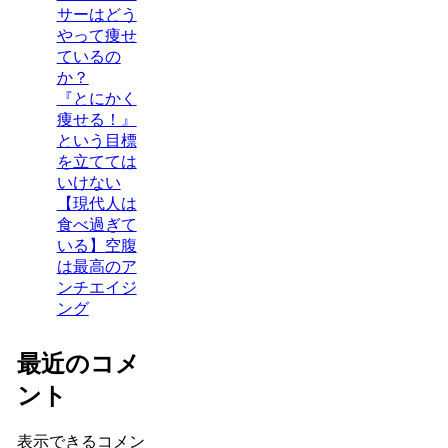
サーはどう
やって痩せ
ているの
か？
『とにかく
痩せる！』
という目標
を立てては
いけない
【現代人は
食べ過ぎて
いる】空腹
は最高のア
ンチエイジ
ング
最近のコメ
ント
表示できるコメン