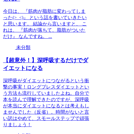
今日は、 『筋肉が脂肪に変わってしま
った(>_<)』 という話を書いていきたい
と思います。 結論から言いますと、 こ
れは、 『筋肉が落ちて、脂肪がついた
だけ』 なんですね。 ...
未分類
【超意外！】深呼吸するだけでダ
イエットになる
深呼吸がダイエットにつながるという衝
撃の事実！ロングブレスダイエットとい
う方法も流行していましたよね。自分で
本を読んで理解できたのですが、深呼吸
が本当にダイエットになるとは考えもし
ませんでした（反省）。時間がないと言
い訳はやめて、スモールステップで頑張
りましょう！