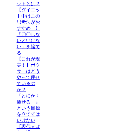
ットとは？
【ダイエッ
ト中はこの
思考法がお
すすめ！】
「〇〇しな
いといけな
い」を捨て
る
【これが現
実！】ボク
サーはどう
やって痩せ
ているの
か？
『とにかく
痩せる！』
という目標
を立てては
いけない
【現代人は