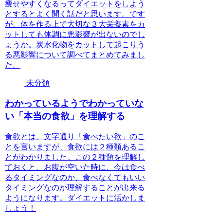
痩せやすくなるってダイエットをしよう
とするとよく聞く話だと思います。です
が、体を作る上で大切な３大栄養素をカ
ットしても体調に悪影響が出ないのでし
ょうか。炭水化物をカットして起こりう
る悪影響について調べてまとめてみまし
た。
未分類
わかっているようでわかっていな
い「本当の食欲」を理解する
食欲とは、文字通り「食べたい欲」のこ
とを言いますが、食欲には２種類あるこ
とがわかりました。この２種類を理解し
ておくと、お腹が空いた時に、今は食べ
るタイミングなのか、食べなくてもいい
タイミングなのか理解することが出来る
ようになります。ダイエットに活かしま
しょう！