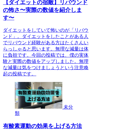
【ダイエットの宿敵】リバウンド
の怖さ〜実際の数値を紹介しま
す〜
ダイエットをしていて怖いのが「リバウ
ンド」。ダイエットをしたことがある人
でリバウンド経験がある方はたくさんい
らっしゃると思います。無理な減量は体
に負担です。今回の投稿では、僕の実体
験と実際の数値をアップしました。無理
な減量は気をつけましょうという注意喚
起の投稿です。
未分
類
有酸素運動の効果を上げる方法