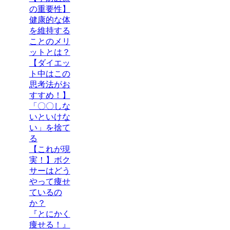
の重要性】
健康的な体
を維持する
ことのメリ
ットとは？
【ダイエッ
ト中はこの
思考法がお
すすめ！】
「〇〇しな
いといけな
い」を捨て
る
【これが現
実！】ボク
サーはどう
やって痩せ
ているの
か？
『とにかく
痩せる！』